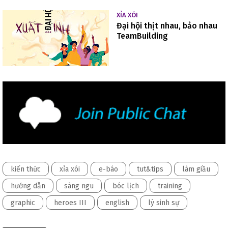
XỈA XÓI
Đại hội thịt nhau, bảo nhau
TeamBuilding
kiến thức
xỉa xói
e-báo
tut&tips
làm giầu
hướng dẫn
sàng ngu
bóc lịch
training
graphic
heroes III
english
lý sinh sự