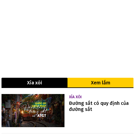
Xỉa xói
Xem lắm
XỈA XÓI
Đường sắt có quy định của
đường sắt