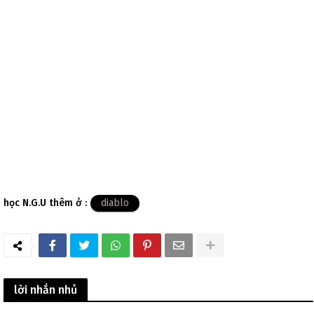
học N.G.U thêm ở :
diablo
lời nhắn nhủ