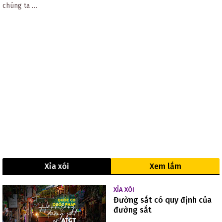
chúng ta …
Xỉa xói
Xem lắm
XỈA XÓI
Đường sắt có quy định của
đường sắt