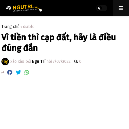
Trang chủ
diablo
Vì tiền thì cạp đất, hãy là điều
đúng đắn
xáo xào bởi
Ngu Trí
hồi
7/07/2022
0