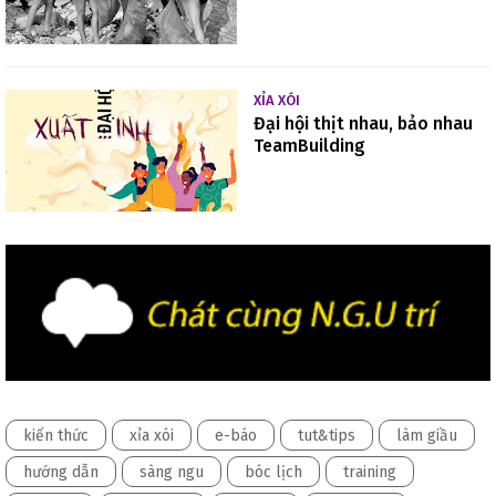
XỈA XÓI
Đại hội thịt nhau, bảo nhau
TeamBuilding
kiến thức
xỉa xói
e-báo
tut&tips
làm giầu
hướng dẫn
sàng ngu
bóc lịch
training