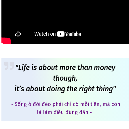
"Life is about more than money
though,
it’s about doing the right thing"
- Sống ở đời đéo phải chỉ có mỗi tiền, mà còn
là làm điều đúng đắn -