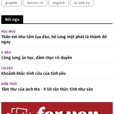
graphic
heroes III
english
lý sinh sự
Nói ngu
HỌC NGU
Thân em như tấm lụa đào, hở lưng một phát là thành dở
ngay
E-BÁO
Còng lưng ăn học, đâm chọc có duyên
CELEBS
Khoảnh khắc vĩnh cửu của tình yêu
KIẾN THỨC
Tâm thư của Jack Ma - 9 lời răn thức tỉnh như sáo