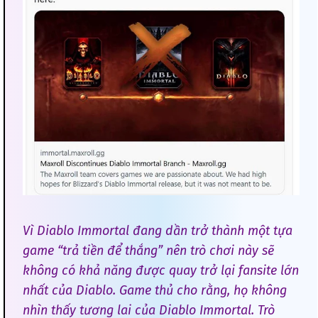
Vì Diablo Immortal đang dần trở thành một tựa
game “trả tiền để thắng” nên trò chơi này sẽ
không có khả năng được quay trở lại fansite lớn
nhất của Diablo. Game thủ cho rằng, họ không
nhìn thấy tương lai của Diablo Immortal. Trò