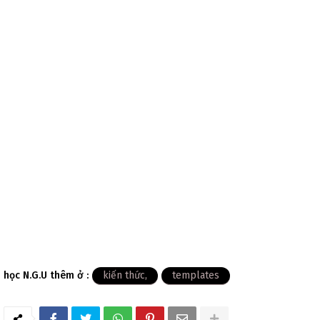
học N.G.U thêm ở :
kiến thức
templates