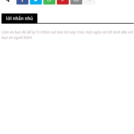
lời nhắn nhủ
Cảm ơn bạn đã để lại Trí Khôn nơi tăm tối này! Chúc một ngày với tốt lành đến với
bạn và người thân!