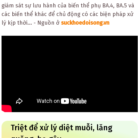
giám sát sự lưu hành của biến thể phụ BA.4, BA.5 và
các biến thể khác để chủ động có các biện pháp xử
lý kịp thời... - Nguồn ở
suckhoedoisong.vn
Triệt để xử lý diệt muỗi, lăng