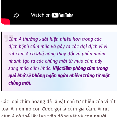
Cúm A thường xuất hiện nhiều hơn trong các
dịch bệnh cúm mùa và gây ra các đại dịch vì vi
rút cúm A có khả năng thay đổi và phân nhóm
nhanh tạo ra các chủng mới từ mùa cúm này
sang mùa cúm khác.
Việc tiêm phòng cúm trong
quá khứ sẽ không ngăn ngừa nhiễm trùng từ một
chủng mới.
Các loại chim hoang dã là vật chủ tự nhiên của vi rút
loại A, nên nó còn được gọi là cúm gia cầm. Vi rút
cúm A có thể lây lan trên động vật và con người.