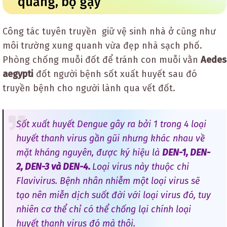
quăng, bọ gậy
Công tác tuyên truyền giữ vệ sinh nhà ở cũng như
môi trường xung quanh vừa đẹp nhà sạch phố.
Phòng chống muỗi đốt để tránh con muỗi vằn
Aedes
aegypti
đốt người bệnh sốt xuất huyết sau đó
truyền bệnh cho người lành qua vết đốt.
Sốt xuất huyết Dengue gây ra bởi 1 trong 4 loại
huyết thanh virus gần gũi nhưng khác nhau về
mặt kháng nguyên, được ký hiệu là
DEN-1, DEN-
2, DEN-3 và DEN-4.
Loại virus này thuộc chi
Flavivirus. Bệnh nhân nhiễm một loại virus sẽ
tạo nên miễn dịch suốt đời với loại virus đó, tuy
nhiên cơ thể chỉ có thể chống lại chính loại
huyết thanh virus đó mà thôi.