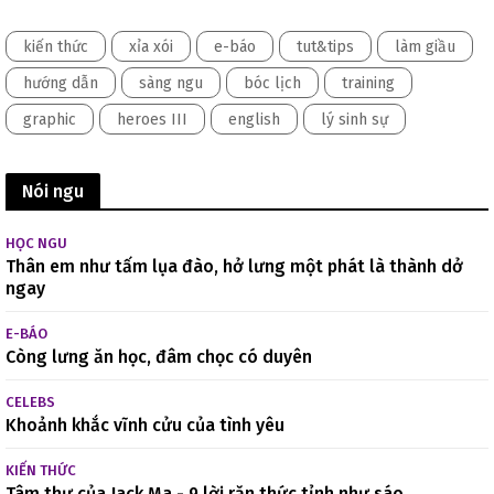
kiến thức
xỉa xói
e-báo
tut&tips
làm giầu
hướng dẫn
sàng ngu
bóc lịch
training
graphic
heroes III
english
lý sinh sự
Nói ngu
HỌC NGU
Thân em như tấm lụa đào, hở lưng một phát là thành dở
ngay
E-BÁO
Còng lưng ăn học, đâm chọc có duyên
CELEBS
Khoảnh khắc vĩnh cửu của tình yêu
KIẾN THỨC
Tâm thư của Jack Ma - 9 lời răn thức tỉnh như sáo