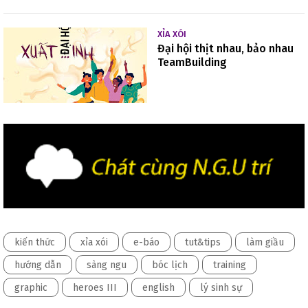
XỈA XÓI
Đại hội thịt nhau, bảo nhau
TeamBuilding
kiến thức
xỉa xói
e-báo
tut&tips
làm giầu
hướng dẫn
sàng ngu
bóc lịch
training
graphic
heroes III
english
lý sinh sự