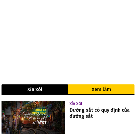
Xỉa xói
Xem lắm
XỈA XÓI
Đường sắt có quy định của
đường sắt