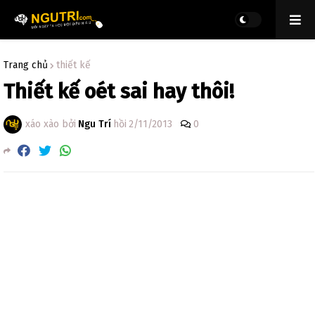
Trang chủ
thiết kế
Thiết kế oét sai hay thôi!
xáo xào bởi
Ngu Trí
hồi
2/11/2013
0