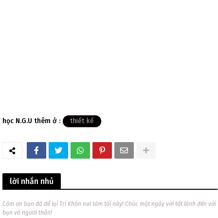
học N.G.U thêm ở :
thiết kế
lời nhắn nhủ
Cảm ơn bạn đã để lại Trí Khôn nơi tăm tối này! Chúc một ngày với tốt lành đến với
bạn và người thân!