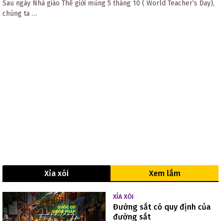
Sau ngày Nhà giáo Thế giới mùng 5 tháng 10 ( World Teacher’s Day),
chúng ta …
Xỉa xói
Xem lắm
XỈA XÓI
Đường sắt có quy định của
đường sắt