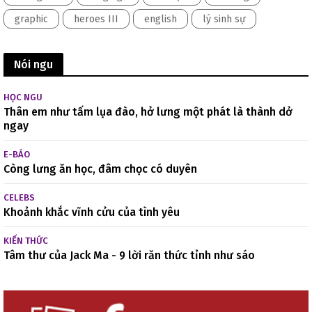
graphic
heroes III
english
lý sinh sự
Nói ngu
HỌC NGU
Thân em như tấm lụa đào, hở lưng một phát là thành dở
ngay
E-BÁO
Còng lưng ăn học, đâm chọc có duyên
CELEBS
Khoảnh khắc vĩnh cửu của tình yêu
KIẾN THỨC
Tâm thư của Jack Ma - 9 lời răn thức tỉnh như sáo