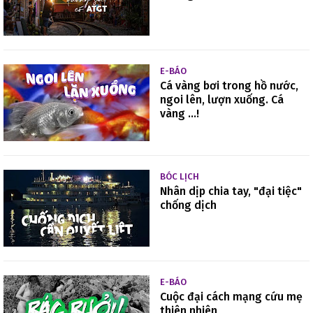
E-BÁO
Cá vàng bơi trong hồ nước,
ngoi lên, lượn xuống. Cá
vàng ...!
BÓC LỊCH
Nhân dịp chia tay, "đại tiệc"
chống dịch
E-BÁO
Cuộc đại cách mạng cứu mẹ
thiên nhiên