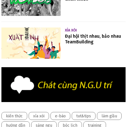
XỈA XÓI
Đại hội thịt nhau, bảo nhau
TeamBuilding
kiến thức
xỉa xói
e-báo
tut&tips
làm giầu
hướng dẫn
sàng ngu
bóc lịch
training