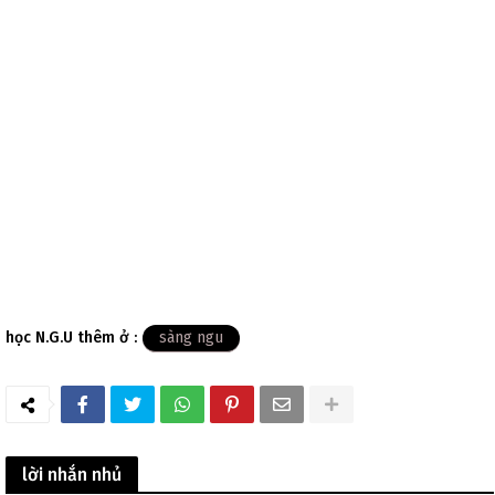
học N.G.U thêm ở :
sàng ngu
lời nhắn nhủ