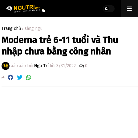
Trang chủ
sàng ngu
Moderna trẻ 6-11 tuổi và Thu
nhập chưa bằng công nhân
xáo xào bởi
Ngu Trí
hồi
3/31/2022
0