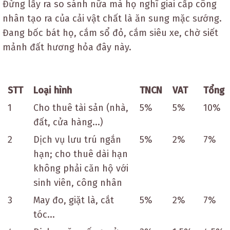
Đừng lấy ra so sánh nữa mà họ nghĩ giai cấp công
nhân tạo ra của cải vật chất là ăn sung mặc sướng.
Đang bốc bát họ, cắm sổ đỏ, cắm siêu xe, chờ siết
mảnh đất hương hỏa đây này.
STT
Loại hình
TNCN
VAT
Tổng
1
Cho thuê tài sản (nhà,
5%
5%
10%
đất, cửa hàng...)
2
Dịch vụ lưu trú ngắn
5%
2%
7%
hạn; cho thuê dài hạn
không phải căn hộ với
sinh viên, công nhân
3
May đo, giặt là, cắt
5%
2%
7%
tóc...