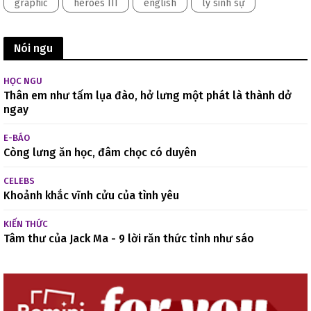
graphic
heroes III
english
lý sinh sự
Nói ngu
HỌC NGU
Thân em như tấm lụa đào, hở lưng một phát là thành dở
ngay
E-BÁO
Còng lưng ăn học, đâm chọc có duyên
CELEBS
Khoảnh khắc vĩnh cửu của tình yêu
KIẾN THỨC
Tâm thư của Jack Ma - 9 lời răn thức tỉnh như sáo