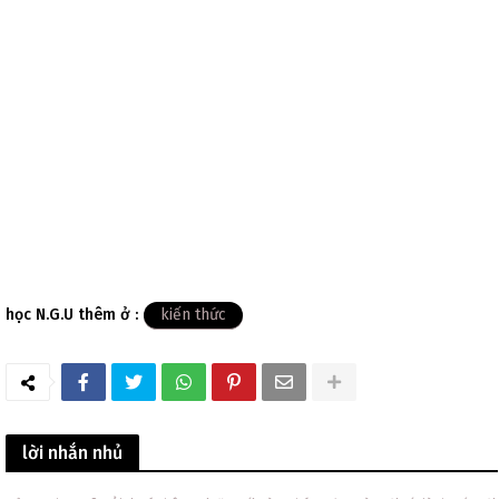
học N.G.U thêm ở :
kiến thức
lời nhắn nhủ