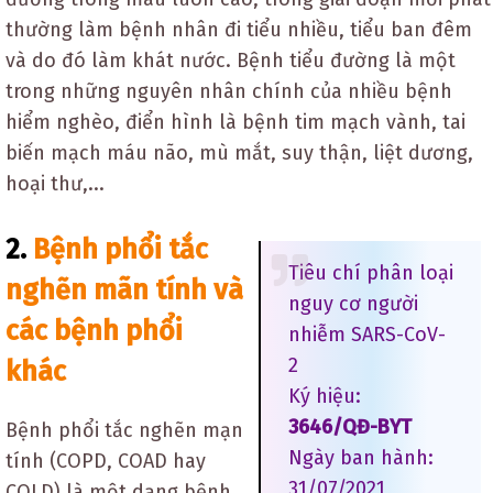
thường làm bệnh nhân đi tiểu nhiều, tiểu ban đêm
và do đó làm khát nước. Bệnh tiểu đường là một
trong những nguyên nhân chính của nhiều bệnh
hiểm nghèo, điển hình là bệnh tim mạch vành, tai
biến mạch máu não, mù mắt, suy thận, liệt dương,
hoại thư,...
2.
Bệnh phổi tắc
Tiêu chí phân loại
nghẽn mãn tính và
nguy cơ người
các bệnh phổi
nhiễm SARS-CoV-
2
khác
Ký hiệu:
3646/QĐ-BYT
Bệnh phổi tắc nghẽn mạn
Ngày ban hành:
tính (COPD, COAD hay
31/07/2021
COLD) là một dạng bệnh