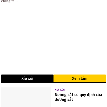
chúng ta …
Xỉa xói
Xem lắm
XỈA XÓI
Đường sắt có quy định của
đường sắt