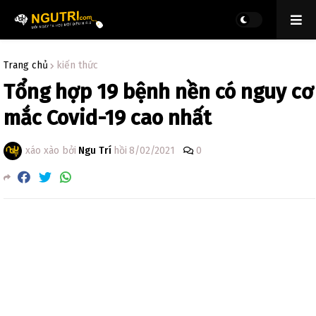
Trang chủ
kiến thức
Tổng hợp 19 bệnh nền có nguy cơ
mắc Covid-19 cao nhất
xáo xào bởi
Ngu Trí
hồi
8/02/2021
0