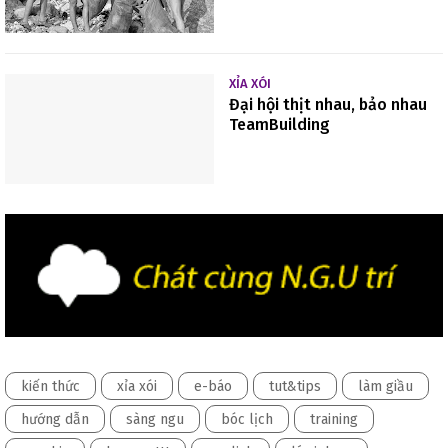
XỈA XÓI
Đại hội thịt nhau, bảo nhau
TeamBuilding
kiến thức
xỉa xói
e-báo
tut&tips
làm giầu
hướng dẫn
sàng ngu
bóc lịch
training