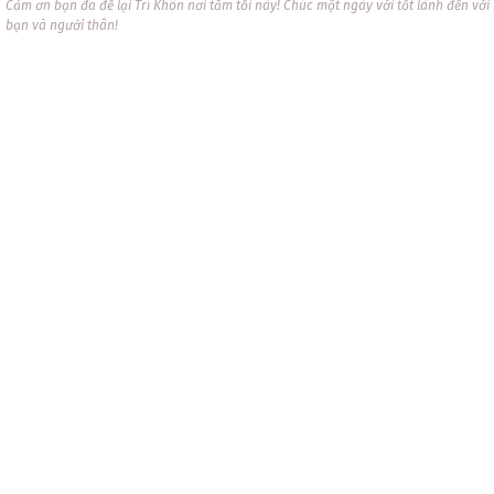
Cảm ơn bạn đã để lại Trí Khôn nơi tăm tối này! Chúc một ngày với tốt lành đến với
bạn và người thân!