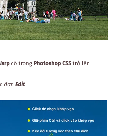
Warp
có trong
Photoshop CS5
trở lên
ực đơn
Edit