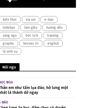
kiến thức
xỉa xói
e-báo
tut&tips
làm giầu
hướng dẫn
sàng ngu
bóc lịch
training
graphic
heroes III
english
lý sinh sự
Nói ngu
HỌC NGU
Thân em như tấm lụa đào, hở lưng một
phát là thành dở ngay
E-BÁO
Còng lưng ăn học, đâm chọc có duyên