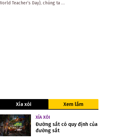
World Teacher’s Day), chúng ta …
Xỉa xói
Xem lắm
XỈA XÓI
Đường sắt có quy định của
đường sắt