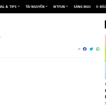
AL & TIPS
TÀI NGUYÊN
WTFUN
SÀNG NGU
E-BÁ
a