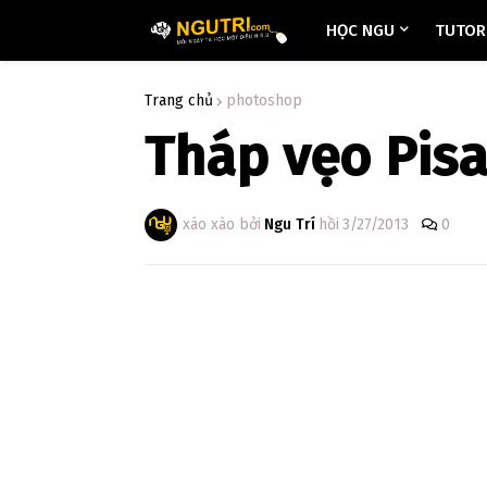
HỌC NGU
TUTORI
Trang chủ
photoshop
Tháp vẹo Pis
xáo xào bởi
Ngu Trí
hồi
3/27/2013
0