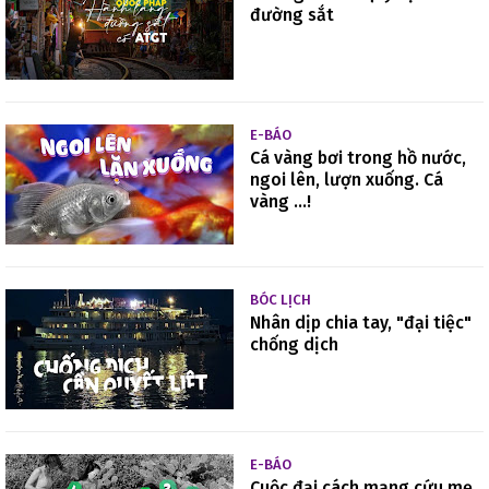
đường sắt
E-BÁO
Cá vàng bơi trong hồ nước,
ngoi lên, lượn xuống. Cá
vàng ...!
BÓC LỊCH
Nhân dịp chia tay, "đại tiệc"
chống dịch
E-BÁO
Cuộc đại cách mạng cứu mẹ