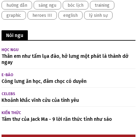
hướng dẫn
sàng ngu
bóc lịch
training
graphic
heroes III
english
lý sinh sự
Nói ngu
HỌC NGU
Thân em như tấm lụa đào, hở lưng một phát là thành dở
ngay
E-BÁO
Còng lưng ăn học, đâm chọc có duyên
CELEBS
Khoảnh khắc vĩnh cửu của tình yêu
KIẾN THỨC
Tâm thư của Jack Ma - 9 lời răn thức tỉnh như sáo