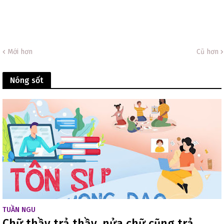
Mới hơn
Cũ hơn
Nóng sốt
TUẦN NGU
Chữ thầy trả thầy, nửa chữ cũng trả