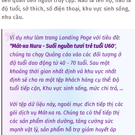
liên quan đến người truy cập. Nào là tên họ, nào là
độ tuổi, sở thích, số điện thoại, khu vực sinh sống,
nhu cầu.
Ví dụ như làm trang Landing Page với tiêu đề:
"Mát-xa Nuru - Suối nguồn tươi trẻ tuổi U60
",
chúng ta chạy Quảng cáo vào các đối tượng ở
độ tuổi dao động từ 40 - 70 tuổi. Sau một
khoảng thời gian nhất định và khu vực nhất
định sẽ cho ra một tệp khách hàng cụ thể: Độ
tuổi tiếp cận, Khu vực sinh sống, mức chi trả, ...
Với tệp dữ liệu này, ngoài mục đích tiếp thị các
gói dịch vụ Mát-xa ra. Chúng ta có thể tiếp thị
các sản phẩm dinh dưỡng, tăng cường sức
mạnh vật lý, sản phẩm hỗ trợ giảm huyết áp