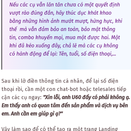
Nếu các cụ vẫn lăn tăn chưa có một quyết định
vượt rào đúng đắn, hãy thúc dục khát khao
bằng những hình ảnh mướt mượt, hừng hực, khi
thế mà vẫn đảm bảo an toàn, bảo mật thông
tin, combo khuyến mại, mua một được hai. Một
khi đã kéo xuống đây, chả lẽ mà các cụ không
có hành động để lại: Tên, tuổi, số điện thoại,...
Sau khi lỡ điền thông tin cá nhân, để lại số điện
thoại rồi, cần một con chat-bot hoặc telesales tiếp
cận các cụ ngay:
"Xin lỗi, anh U60 đấy có phải không ạ.
Em thấy anh có quan tâm đến sản phẩm và dịch vụ bên
em. Anh cần em giúp gì ạ?"
Vậy làm sao để có thể tạo ra một trang Landing