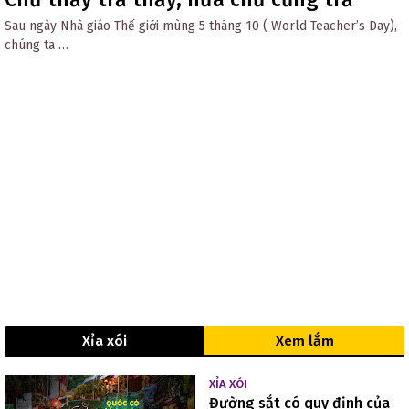
Sau ngày Nhà giáo Thế giới mùng 5 tháng 10 ( World Teacher’s Day),
chúng ta …
Xỉa xói
Xem lắm
XỈA XÓI
Đường sắt có quy định của