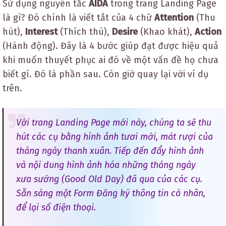
Sử dụng nguyên tắc
AIDA
trong trang Landing Page
là gì? Đó chính là viết tắt của 4 chữ
Attention
(Thu
hút),
Interest
(Thích thú),
Desire
(Khao khát),
Action
(Hành động). Đây là 4 bước giúp đạt được hiệu quả
khi muốn thuyết phục ai đó về một vấn đề họ chưa
biết gì. Đó là phần sau. Còn giờ quay lại với ví dụ
trên.
Với trang Landing Page mới này, chúng ta sẽ thu
hút các cụ bằng hình ảnh tươi mới, mát rượi của
tháng ngày thanh xuân. Tiếp đến đẩy hình ảnh
và nội dung hình ảnh hóa những tháng ngày
xưa sướng (Good Old Day) đã qua của các cụ.
Sẵn sàng một Form Đăng ký thông tin cá nhân,
để lại số điện thoại.