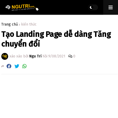
Trang chủ
kiến thức
Tạo Landing Page dễ dàng Tăng
chuyển đổi
xáo xào bởi
Ngu Trí
hồi
9/08/2021
0