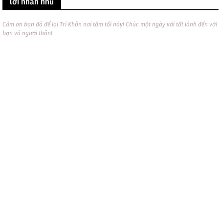
lời nhắn nhủ
Cảm ơn bạn đã để lại Trí Khôn nơi tăm tối này! Chúc một ngày với tốt lành đến với
bạn và người thân!