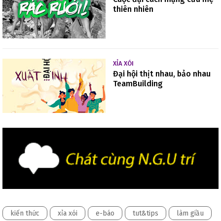
thiên nhiên
XỈA XÓI
Đại hội thịt nhau, bảo nhau
TeamBuilding
kiến thức
xỉa xói
e-báo
tut&tips
làm giầu