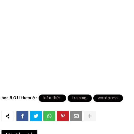
học N.G.U thêm ở :
kiến thức
training
wordpress