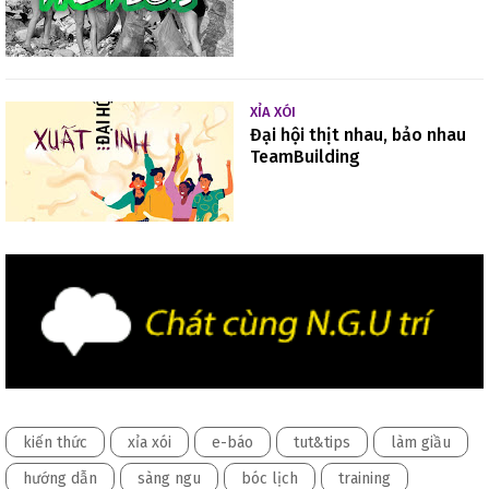
XỈA XÓI
Đại hội thịt nhau, bảo nhau
TeamBuilding
kiến thức
xỉa xói
e-báo
tut&tips
làm giầu
hướng dẫn
sàng ngu
bóc lịch
training