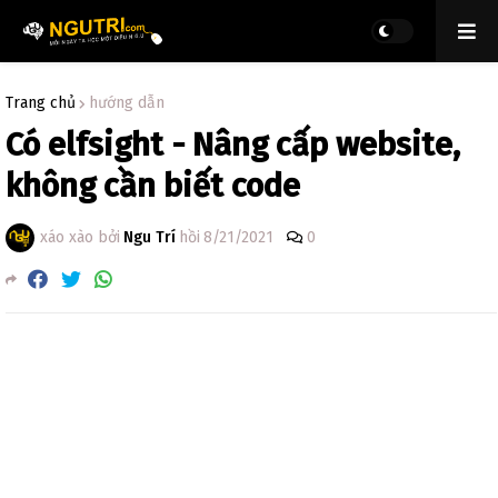
Trang chủ
hướng dẫn
Có elfsight - Nâng cấp website,
không cần biết code
xáo xào bởi
Ngu Trí
hồi
8/21/2021
0