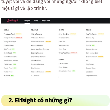
tuyệt vời và dễ dàng với những người "không biết
một tí gì về lập trình".
2. Elfsight có những gì?