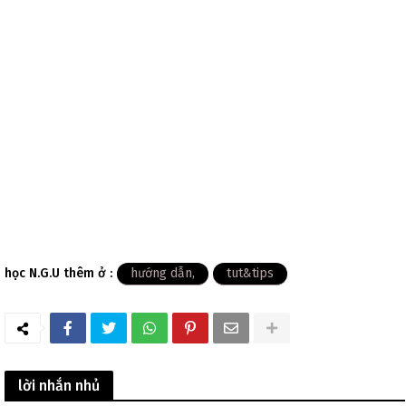
học N.G.U thêm ở :
hướng dẫn
tut&tips
lời nhắn nhủ