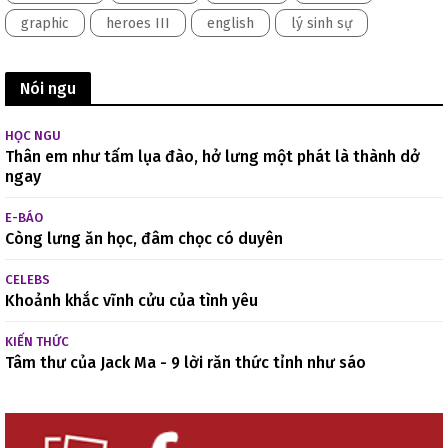
graphic
heroes III
english
lý sinh sự
Nói ngu
HỌC NGU
Thân em như tấm lụa đào, hở lưng một phát là thành dở
ngay
E-BÁO
Còng lưng ăn học, đâm chọc có duyên
CELEBS
Khoảnh khắc vĩnh cửu của tình yêu
KIẾN THỨC
Tâm thư của Jack Ma - 9 lời răn thức tỉnh như sáo