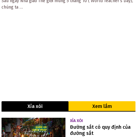
Sau ngày Nhà giáo Thế giới mùng 5 tháng 10 ( World Teacher’s Day),
chúng ta …
Xỉa xói
Xem lắm
XỈA XÓI
Đường sắt có quy định của
đường sắt