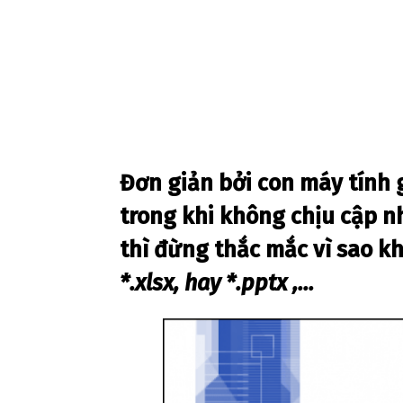
Đơn giản bởi con máy tính 
trong khi không chịu cập n
thì đừng thắc mắc vì sao k
*.xlsx, hay *.pptx ,...