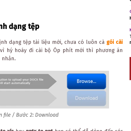
nh dạng tệp
ịnh dạng tệp tài liệu mới, chưa có luôn cà
gói cài
 vì hý hoáy đi cài bộ Óp phít mới thì phương án
n nhản.
n file / Bước 2: Download