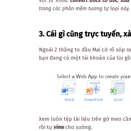
Với từ khóa:
convert docx to doc
;
xlsx
trang các phần mềm tương tự loại này.
3
. Cái gì cũng trực tuyến, x
Ngoài 2 thằng to đầu Mai cờ rô sóp r
bạn đang có một tài khoản của Gu gồ
Xem luôn tệp tài liệu trên gờ meo cần
rồi tự
view
cho sướng.