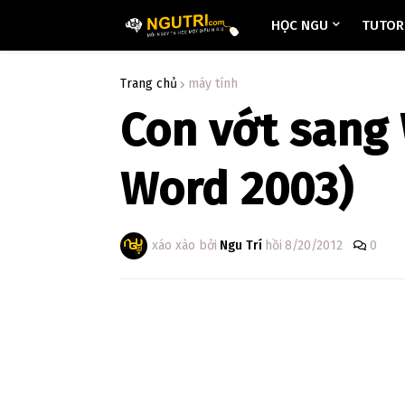
HỌC NGU
TUTORI
Trang chủ
máy tính
Con vớt sang
Word 2003)
xáo xào bởi
Ngu Trí
hồi
8/20/2012
0