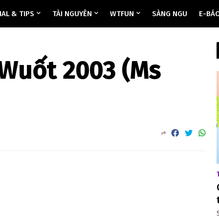
AL & TIPS
TÀI NGUYÊN
WTFUN
SÀNG NGU
E-BÁ
 Wuốt 2003 (Ms