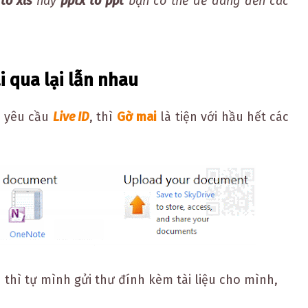
 to xls
hay
pptx to ppt
bạn có thể dễ dàng đến các
ài qua lại lẫn nhau
a yêu cầu
Live ID
, thì
Gờ mai
là tiện với hầu hết các
 thì tự mình gửi thư đính kèm tài liệu cho mình,