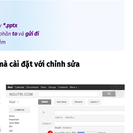
ay
*.pptx
 phần
to
và
gửi đi
kèm
à cài đặt với chỉnh sửa
h
c
ì
i