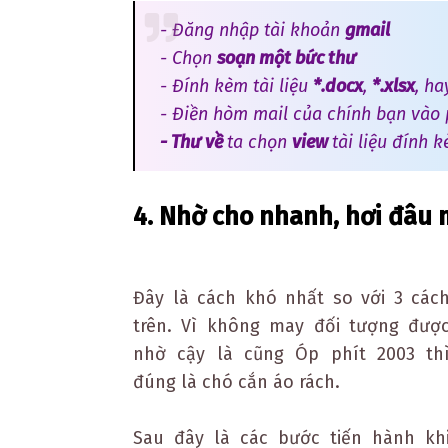
- Đăng nhập tài khoản
gmail
- Chọn
soạn một bức thư
- Đính kèm tài liệu
*.docx
,
*.xlsx
, h
- Điền hòm mail của chính bạn vào
- Thư về
ta chọn
view
tài liệu đính 
4. Nhờ cho nhanh, hơi đâu m
Đây là cách khó nhất so với 3 các
trên. Vì không may đối tượng đượ
nhờ cậy là cũng Óp phít 2003 th
đúng là chó cắn áo rách.
Sau đây là các bước tiến hành kh