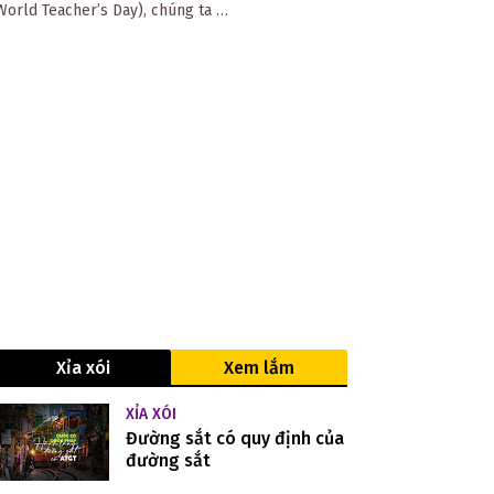
World Teacher’s Day), chúng ta …
Xỉa xói
Xem lắm
XỈA XÓI
Đường sắt có quy định của
đường sắt