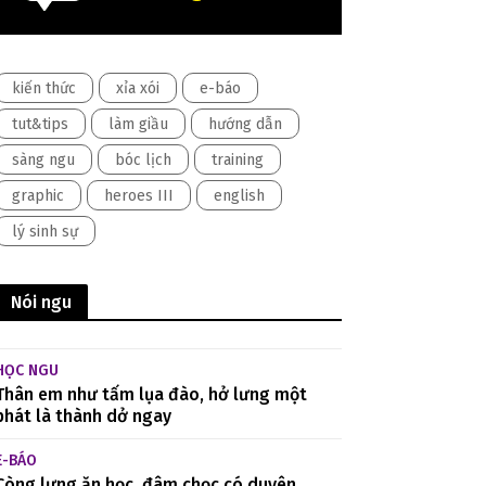
kiến thức
xỉa xói
e-báo
tut&tips
làm giầu
hướng dẫn
sàng ngu
bóc lịch
training
graphic
heroes III
english
lý sinh sự
Nói ngu
HỌC NGU
Thân em như tấm lụa đào, hở lưng một
phát là thành dở ngay
E-BÁO
Còng lưng ăn học, đâm chọc có duyên