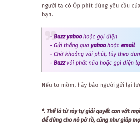
người ta có Óp phít đúng yêu cầu củ
bạn.
-
Buzz yahoo
hoặc gọi điện
- Gửi thẳng qua
yahoo
hoặc
email
- Chờ khoảng vài phút, tùy theo dun
-
Buzz
vài phát nữa hoặc gọi điện lạ
Nếu to mồm, hãy bảo người gửi lại lưu 
*. Thế là từ rày tự giải quyết con vớt m
để dùng cho nó pờ rồ, cũng như giúp mọi