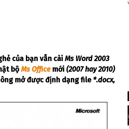
ghẻ của bạn vẫn cài
Ms Word 2003
hật bộ
Ms Office
mới
(2007 hay 2010)
hông mở được định dạng file
*.docx,