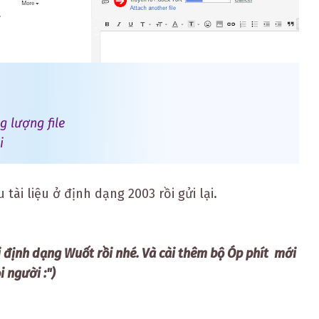
a
g lượng file
i
tài liệu ở định dạng 2003 rồi gửi lại.
ọi định dạng Wuốt rồi nhé. Và cài thêm bộ Óp phít mới
 người :")